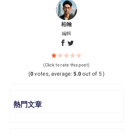
柏翰
編輯
(Click to rate this post)
(
0
votes, average:
5.0
out of 5 )
熱門文章