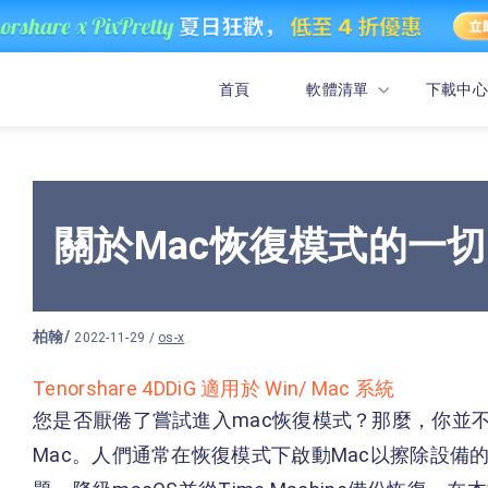
首頁
軟體清單
下載中心
關於Mac恢復模式的一切
柏翰
/
2022-11-29 /
os-x
Tenorshare 4DDiG 適用於 Win/ Mac 系統
您是否厭倦了嘗試進入mac恢復模式？那麼，你並
Mac。人們通常在恢復模式下啟動Mac以擦除設