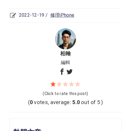
2022-12-19 /
修理iPhone
柏翰
編輯
(Click to rate this post)
(
0
votes, average:
5.0
out of 5 )