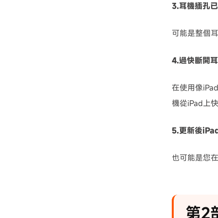
3.耳機插孔
可能是整個
4.過快斷開
在使用像iP
機從iPad
5.更新後iP
也可能是您在
第2