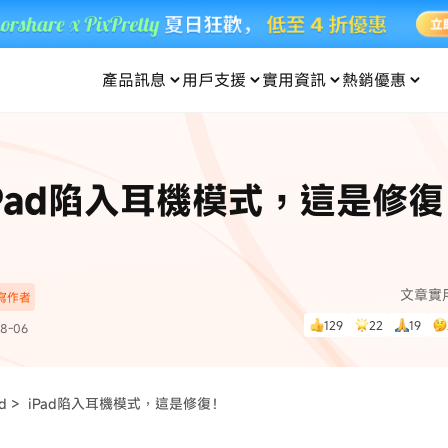
產品訊息
用戶支援
實用資訊
熱銷優惠
每月優惠
買一送一
零元购
傳輸
- iOS 系統修復
關於我們
定位修改
UltData iPhone 資料救援
支援中心
資訊分類
聯絡
iOS 27
iOS 27
 Android 系統修復
UltData Android 資料救援
Pad陷入耳機模式，這是修復
in 資料救援
UltData LINE 數據恢復
ac 資料救援
UltData WhatsApp 數據恢復
人像修圖
份到外接硬碟
·Pokemo GO Plus 無法配對
新版本
ne
·大家報寶貝
資料救援
，
暢遊全球！
除的照片如何
·寶可夢自動抓寶
數據傳輸
文章實
深寫作者
入手！
129
22
19
8-06
資訊中心
查看影片
為您提供最實用的
ad >
iPad陷入耳機模式，這是修復！