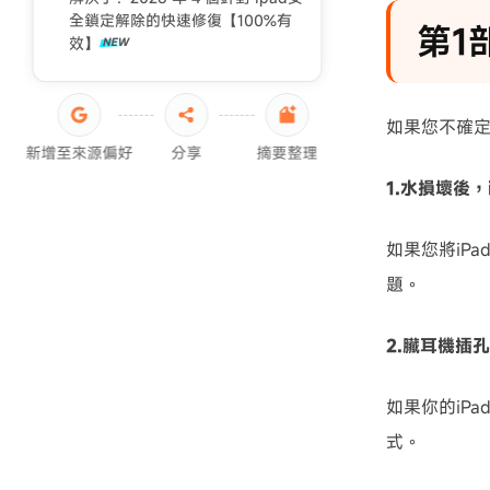
iPad 強制重置回復原廠
全鎖定解除的快速修復【100%有
第1
效】
如果您不確定
新增至來源偏好
分享
摘要整理
1.水損壞後，
如果您將iP
題。
2.臟耳機插孔
如果你的iP
式。