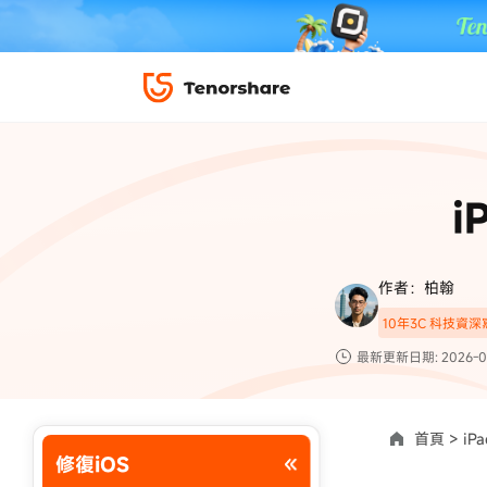
iPhone 解鎖與修復
下載中心
資料救援與
ReiBoot 
修復＆恢復
ReiBoot -
i
4DDiG W
PDF＆AI
4DDiG M
·iOS 27 降級 iOS 26 教學
·iPhone 照片備
·iPad 強制重置回復原廠
·電腦傳影片到 iPho
📍 iAnyGo 定位神器
資料轉移
·Apple ID 驗證一直出現
·iPhone 永久刪
作者：柏翰
復原
10年3C 科技資
限時 5 折優惠，
立即
手機解鎖
最新更新日期: 2026-0
實用工具
影片教學
TS-save-50
複製折扣碼
為您提供最豐富的教學影片
首頁 >
iP
修復iOS
前往搶購