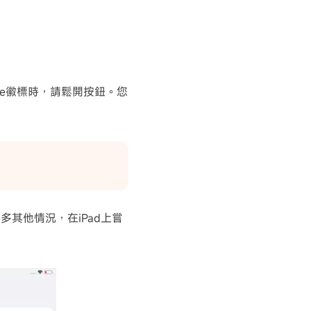
ple徽標時，請鬆開按鈕。您
多其他情況，在iPad上嘗