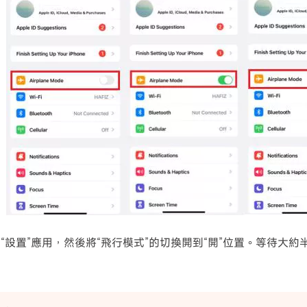
啟動“設置”應用，然後將“飛行模式”的切換開到“開”位置。等待大