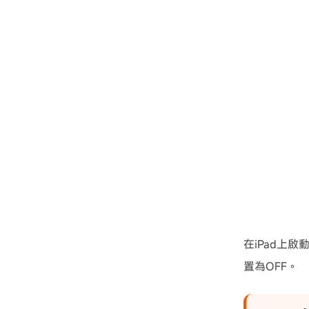
在iPad上
置為OFF。