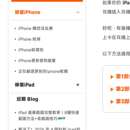
如果你的
iP
耳機插入耳
修復iPhone
使用說明：以上折扣碼僅用於 iAnyGo 終身方案,加購後即
好吧，有幾種
iPhone 觸控沒反應
上卡在耳機上
iPhone 粉屏
iPhone耗電快
以下方法適用於i
iPhone更新發熱嚴重
正在驗證更新的iphone軟體
第1部
修復iPad
第2部
近期 Blog
第3部
ipad一直重開機
ipad無法開機
iPad 螢幕截圖完整教學｜8種快速
截圖方法+長截圖技巧
iPad黑屏死機
解決了！2026 年 4 個針對 ipad安