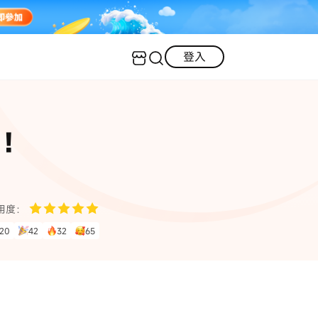
登入
客服（24小時內回復）
實用技巧
！
·三星手機螢幕黑屏
AI 資訊
定位修改
·iOS 版本太舊無法更新
iOS 27 最新資訊
iPhone 解鎖
·LINE對話紀錄復原
·WhatsApp刪除對話復原
WhatsApp 資訊
LINE 資料救援
用度：
20
42
32
65
查看全部
數位教學