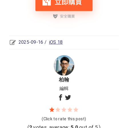
2025-09-16 /
iOS 18
柏翰
編輯
(Click to rate this post)
(
2
votes, average:
5.0
out of 5 )