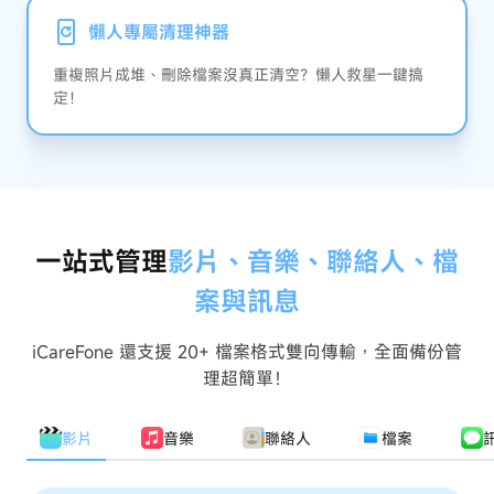
懶人專屬清理神器
重複照片成堆、刪除檔案沒真正清空？懶人救星一鍵搞
定！
一站式管理
影片、音樂、聯絡人、檔
案與訊息
iCareFone 還支援 20+ 檔案格式雙向傳輸，全面備份管
理超簡單！
影片
音樂
聯絡人
檔案