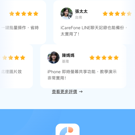
張太太
台南
操作，省時
iCareFone LINE聊天記錄也能備份，
太實用了！
姐
陳媽媽
基隆
PG功能很方便，處理圖片效
iPhone 即時螢幕共享功能，教學演
！
非常實用！
查看更多評價