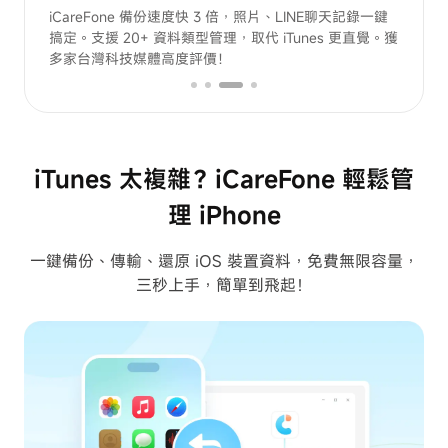
成備份！
iCareFone 備份速度快 3 倍，照片、LINE聊天記錄一鍵
實測
台灣用
搞定。支援 20+ 資料類型管理，取代 iTunes 更直覺。獲
iOS 
多家台灣科技媒體高度評價！
戶的
iTunes 太複雜？iCareFone 輕鬆管
理 iPhone
一鍵備份、傳輸、還原 iOS 裝置資料，免費無限容量，
三秒上手，簡單到飛起！