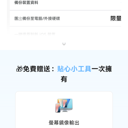
備份裝置資料
限量 1
匯岀備份至電腦/外接硬碟
一鍵還原到新 iOS 裝置
限量 1
資料管理：照片、音樂、聯絡人
限量 2
資料管理：影片、書籤、電子書、博客
🎁免費贈送：
貼心小工具
一次擁
有
限量 4
檔案管理 (PDF/ZiP/Word...)
️限量 
Apple Music 轉 MP3/FLAC
僅限 Cha
下載地區受限 App
螢幕鏡像輸出