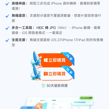
換機神器：
輕鬆三步完成 iPhone 資料轉移，舊機到新機零
遺漏！
無痛還原：
支援部分還原不覆蓋原數據，想要什麼就恢復什
麼
多合一工具箱：
HEIC 轉 JPG
（Win）、iPhone 驗機、螢幕
鏡像、iOS 開發者模式，一套搞定
全面支援：
無縫支援最新 iOS 27/iPhone 17/iPad 到所有舊機
型
立即購買
立即購買
30天退款保證