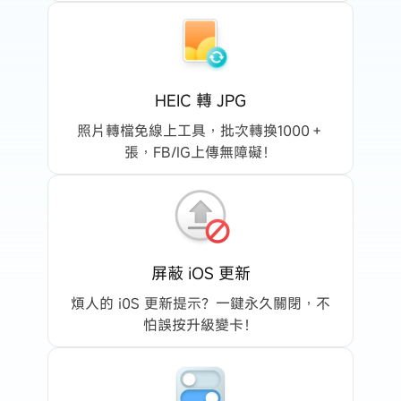
️限量 
修復 iTunes 同步問題
HEIC 轉 JPG
照片轉檔免線上工具，批次轉換1000＋
張，FB/IG上傳無障礙！
屏蔽 iOS 更新
煩人的 i0S 更新提示？一鍵永久關閉，不
怕誤按升級變卡！