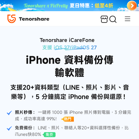
使用教學
用戶評價
Tenorshare iCareFone
支援 iOS 27/iPadOS 27
iPhone 資料備份傳
輸軟體
支援20+資料類型（
LINE
、照片、影片、音
樂等），5 分鐘搞定 iPhone 備份與還原！
照片秒傳
：
一鍵將 1000 張 iPhone 照片傳到電腦，3 分鐘完
成，成功率高達 99%！
熱門
免費備份：
LINE、照片、聯絡人等20+資料選擇性備份，比
iTunes快80%
免费