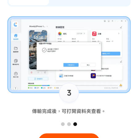
1
 iPhone 至電腦，點擊「匯出照片」按鈕。
選擇儲