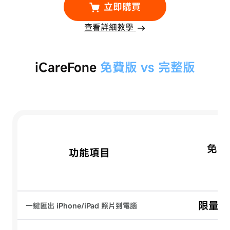
立即購買
查看詳細教學
iCareFone
免費版 vs 完整版
免費
功能項目
限量 1
一鍵匯出 iPhone/iPad 照片到電腦