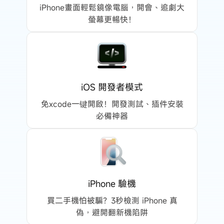
限量 1
iPhone/iPad ↔ iTunes 媒體傳輸
iPhone畫面輕鬆鏡像電腦，開會、追劇大
螢幕更暢快！
啟用 iOS 開發者模式
限量 1
HEIC → JPG 批量轉換
iOS 開發者模式
限量 2
iPhone 螢幕鏡像輸出
免xcode一键開啟！開發測試、插件安裝
限量 2
必備神器
重複照片智能清理
iPhone/iPad 空間優化清理
裝置功能（開關項目）管理
iPhone 驗機
買二手機怕被騙？3秒檢測 iPhone 真
屏蔽 iOS 更新
偽，避開翻新機陷阱